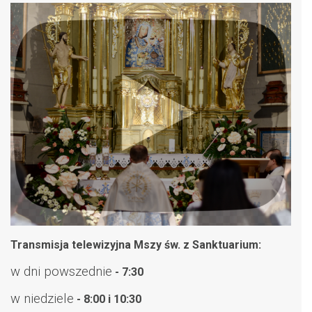
Transmisja telewizyjna Mszy św. z Sanktuarium:
w dni powszednie
- 7:30
w niedziele
- 8:00 i 10:30