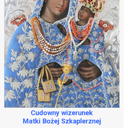
Cudowny wizerunek
Matki Bożej Szkaplerznej