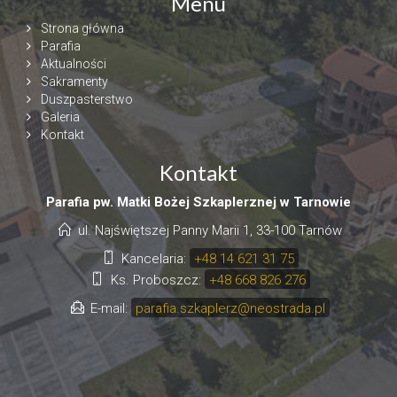
Menu
Strona główna
Parafia
Aktualności
Sakramenty
Duszpasterstwo
Galeria
Kontakt
Kontakt
Parafia pw. Matki Bożej Szkaplerznej w Tarnowie
ul. Najświętszej Panny Marii 1, 33-100 Tarnów
Kancelaria:
+48 14 621 31 75
Ks. Proboszcz:
+48 668 826 276
E-mail:
parafia.szkaplerz@neostrada.pl