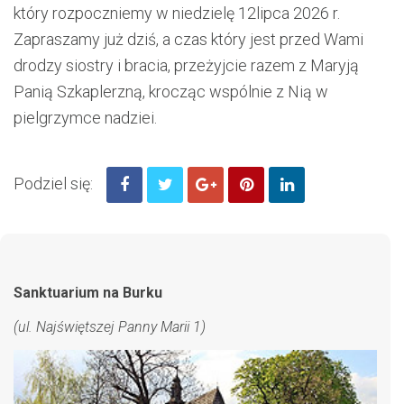
który r
ozpoczniemy
w niedzielę
1
2
lipca 202
6
r
.
Zapraszamy już dziś, a czas który jest przed Wami
drodzy siostry i bracia, przeżyjcie razem z Maryją
Panią Szkaplerzną,
krocząc wspólnie z Nią w
pielgrzymce nadziei.
Podziel się:
Sanktuarium na Burku
(ul. Najświętszej Panny Marii 1)