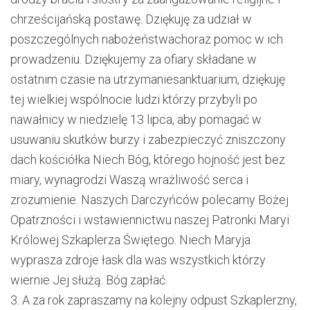
chrześcijańską postawę. Dziękuję za udział w
poszczególnych nabożeństwach
oraz pomoc w ich
prowadzeniu
. Dziękujemy za ofiary składane w
ostatnim czasie na
utrzymanie
sanktuarium
,
dziękuję
tej
wielkiej wspólnocie ludzi którzy przybyli po
nawałnicy w niedzielę 13 lipca, aby pomagać w
usuwaniu skutków burzy i zabe
z
pieczyć zniszczony
dach kościółka
Niech Bóg, którego hojność jest bez
miary, wynagrodzi Waszą wrażliwość serca i
zrozumienie. Naszych Darczyńców polecamy Bożej
Opatrzności i wstawiennictwu naszej Patronki Maryi
Królowej Szkaplerza Świętego. Niech Maryja
wyprasza zdroje łask dla was wszystkich którzy
wiernie Jej służą.
Bóg zapłać.
3.
A za rok zapraszamy na kolejny odpust Szkaplerzny
,