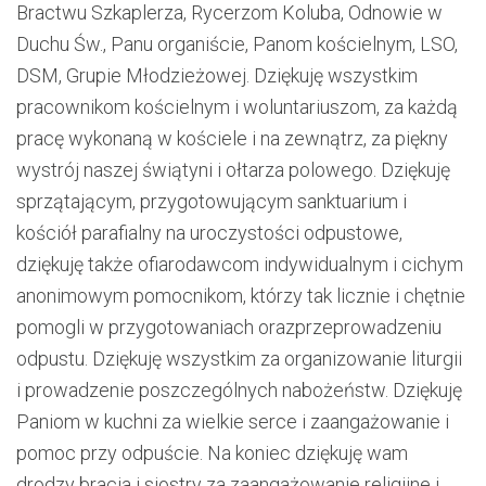
Bractwu Szkaplerza,
Rycerzom Koluba,
Odnowie w
Duchu Św.,
Pan
u
organi
ście
, Panom kościelnym, LSO
,
DSM
,
Grupie
M
łodzież
owej
. Dziękuję wszystkim
pracownikom kościelnym i woluntariuszom, za każdą
pracę wykonaną w kościele i na zewnątrz,
za piękny
wystrój naszej świątyni i ołtarza polowego.
Dziękuję
sprzątającym, przygotowującym sanktuarium i
kościół parafialny na uroczystości odpustowe
,
dziękuję także
ofiarodawcom
indywidualnym
i
cic
hym
anonimowym pomocnikom, którzy
tak licznie i chętnie
pomogli w przygotowaniach
oraz
przeprowadzeniu
odpustu
.
Dziękuję wszystkim za organizowanie liturgii
i prowadzenie poszczególnych nabożeństw. Dziękuję
Paniom w kuchni za wielkie serce i zaangażowanie i
pomoc przy odpuście. Na koniec dziękuję wam
drodzy bracia i siostry za zaangażowanie religijne i