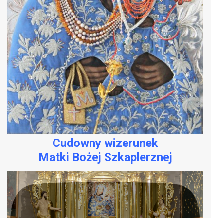
Cudowny wizerunek
Matki Bożej Szkaplerznej