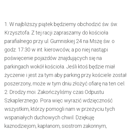
1.
W najbliższy piątek będziemy o
bchodzić św. św.
Krzysztofa. Z tej racji zapraszamy do kościoła
parafialnego przy ul. Gumniskiej 24 na Mszę św. o
godz. 17.30 w int. kierowców, a po niej nastąpi
poświęcenie pojazdów znajdujących się na
parkingach wokół kościoła. Jeśli ktoś będzie miał
życzenie i jest za tym aby parking przy kościele został
poszerzony, może w tym dniu złożyć ofiarę na ten cel.
2.
Drodzy moi. Zakończyliśmy czas Odpustu
Szkaplerznego. Pora więc wyrazić wdzięczn
ość
wszystkim, którzy pomogli nam w przeżyciu tych
wspaniałych duchowych chwil. Dziękuję
kaznodziejom, kapła
nom, siostrom zakonnym,