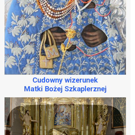
Cudowny wizerunek
Matki Bożej Szkaplerznej