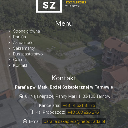
Menu
Strona główna
Parafia
Aktualności
Sakramenty
Duszpasterstwo
Galeria
Kontakt
Kontakt
Parafia pw. Matki Bożej Szkaplerznej w Tarnowie
ul. Najświętszej Panny Marii 1, 33-100 Tarnów
Kancelaria:
+48 14 621 31 75
Ks. Proboszcz:
+48 668 826 276
E-mail:
parafia.szkaplerz@neostrada.pl