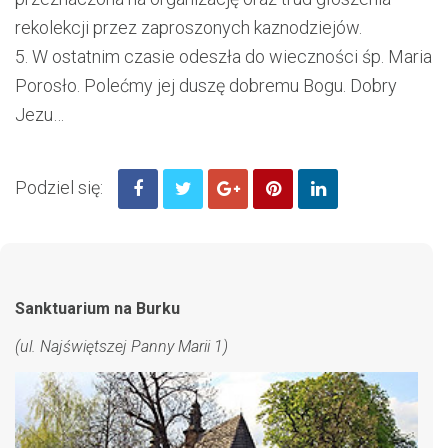
rekolekcji
przez zapr
oszonych kaznodziejó
w.
5.
W ostatnim czasie odeszła do wieczności
śp. Maria
Porosło.
Polećmy jej duszę dobremu Bogu.
Dobry
Jezu…
Podziel się:
Sanktuarium na Burku
(ul. Najświętszej Panny Marii 1)