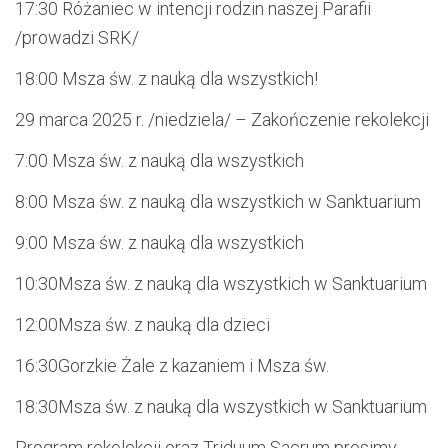
17:30
Różaniec w intencji rodzin naszej Parafii
/prowadzi SRK/
18:00
Msza św. z nauką dla wszy
stkich
!
29 marca
2025 r. /niedziela/ – Zakończenie rekolekcji
7:00
Msza św. z nauką dla wszystkich
8:00
Msza św. z nauką dla wszystkich w Sanktuarium
9:00
Msza św. z nauką dla wszystkich
10:30
Msza św.
z na
uką dla wszystkich
w Sanktuarium
12:00
Msza św. z nauką dla dzieci
16:30
Gorzkie Żale z kazaniem i Msza św.
18:30
Msza św. z nauką dla wszystkich w Sanktuarium
P
rogram
rekolekcji oraz
Triduum Sacrum
prosimy