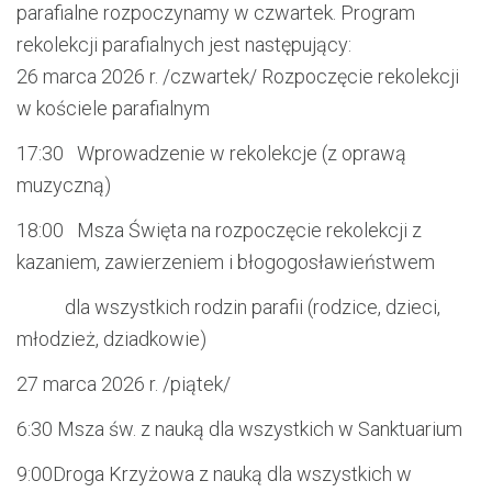
parafialne rozpoczynamy w czwartek
.
Program
rekole
k
cji parafialnych jest następujący
:
26 marca
202
6
r. /czwartek/
Rozpoczęcie rekolekcji
w kościele parafialnym
17:30
Wprowadzenie w rekolekcje (z oprawą
muzyczną)
18:00
Msza Święta
na rozpoczęcie rekolekcji z
kazaniem, zawierzeniem i błogogosławieństwem
dla wszystkich rodzin parafii
(rodzice, dzieci,
młodzież, dziadkowie)
27 marca
202
6
r. /piątek/
6:30
Msza św. z nauką dla wszystkich w Sanktuarium
9:00
Droga Krzyżowa
z nauką dla wszystki
ch
w