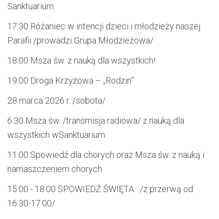
Sanktuarium
17:30
Różaniec w intencji dzieci i młodzieży naszej
Parafii
/prowadzi
Grupa Młodzieżowa
/
18:00
Msza św. z nauką dla wszystkich
!
19:00
Droga Krzyżowa – „Rodzin”
28 marca
202
6
r. /sobota/
6:30
Msza św. /transmisja radiowa/ z nauką dla
wszystkich w
Sanktuarium
11:00
Spowiedź dla chorych oraz Msza św. z nauką i
namaszczeniem chorych
15:00
- 18.00 SPOWIEDŹ ŚWIĘTA
/z przerwą od
16.30-17.00/