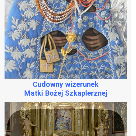
Cudowny wizerunek
Matki Bożej Szkaplerznej