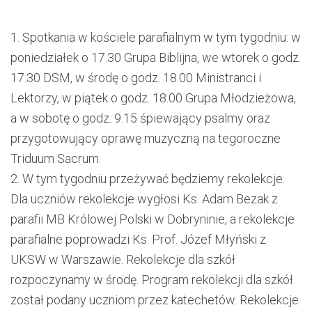
1.
Spotkania w kościele parafialnym w tym tygodniu
: w
poniedziałek o 17.30 Grupa Biblijna, we wtorek o godz.
17.30 DSM,
w
środę
o godz. 18.00
M
inistranci i
L
ektorzy,
w piątek o godz. 18.00 Grupa Młodzieżowa,
a w
sobotę o godz. 9.15 śpiewający psalmy oraz
przygotowujący oprawę muzyczną na tegoroczne
Triduum Sacru
m
.
2.
W tym tygodniu przeżywać będziemy rekolekcje.
Dla uczniów
rekolekcje wygłosi
Ks.
Adam Bezak
z
parafii
MB Królowej Polski
w Dobryni
n
ie
, a rekole
k
cje
parafialne poprowadzi Ks.
Prof. Józef Młyński z
UKSW
w Warszawie
.
Rekolekcje dla szkół
rozpoczynamy w środę
.
Program rekolekcji dla szkół
został podany uczniom przez katechetów
. R
ekolekcje