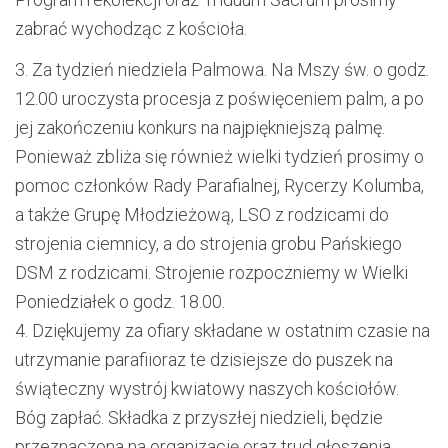
zabrać wychodząc
z kościoła
.
3.
Za tydzień niedziela Palmowa
.
N
a
Mszy św. o godz.
12.00 uroczysta procesja z poświęceniem palm, a po
jej zakończeniu konkurs
na
naj
piękniejszą
palm
ę
.
Ponieważ zbliża się również wielki tydzień prosimy
o
pomoc
członków Rady
P
arafialnej
,
Rycerzy Kolumba
,
a także
Grupę Młodzieżową
,
LSO
z rodzicami
do
strojenia ciemnicy
,
a do strojenia grobu
Pańskiego
DSM
z rodzicami
.
Strojenie rozpoczniemy w Wielki
Poniedziałek o godz. 18.00.
4.
Dziękujemy
za
ofiary składane w ostatnim czasie
na
utrzymanie parafii
oraz
te
dzisie
jsz
e
do puszek na
świąteczny wystrój kwiatowy naszych kościołów
.
Bóg zapłać.
Składka z przyszłej niedzieli, będzie
przeznaczona na organizację
oraz trud głoszenia