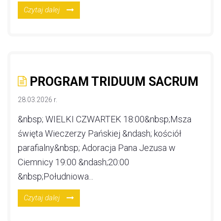
Czytaj dalej
PROGRAM TRIDUUM SACRUM
28.03.2026 r.
&nbsp; WIELKI CZWARTEK 18:00​&nbsp;Msza
święta Wieczerzy Pańskiej &ndash; kościół
parafialny&nbsp; Adoracja Pana Jezusa w
Ciemnicy 19:00 &ndash;​20:00​
&nbsp;Południowa...
Czytaj dalej