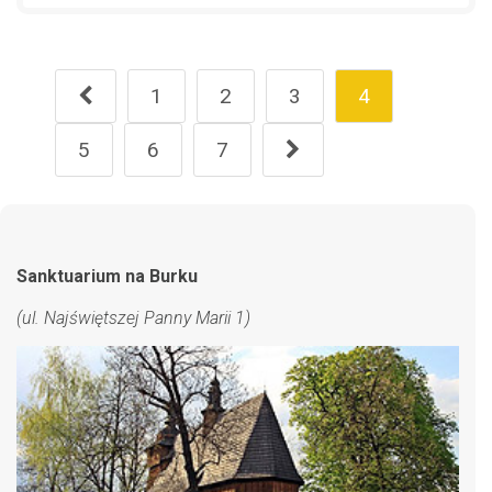
1
2
3
4
5
6
7
Sanktuarium na Burku
(ul. Najświętszej Panny Marii 1)