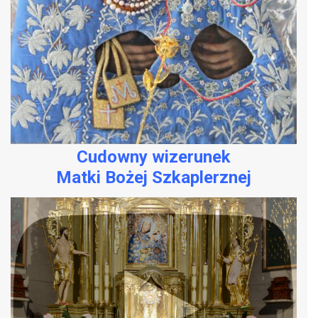
Cudowny wizerunek
Matki Bożej Szkaplerznej