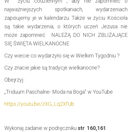
W życiu codziennym , aby nie zapomnieć o
najważniejszych spotkaniach, wydarzeniach
zapisujemy je w kalendarzu. Także w życiu Kościoła
są takie wydarzenia, o których uczeń Jezusa nie
może zapomnieć. NALEŻĄ DO NICH ZBLIŻAJĄCE
SIĘ ŚWIĘTA WIELKANOCNE
Czy wiecie co wydarzyło się w Wielkim Tygodniu ?
Czy znacie jakie są tradycje wielkanocne?
Obejrzyj :
„Triduum Paschalne- Moda na Boga” w YouTube
https://youtu.be/zXG_Lq2XfUb
Wykonaj zadanie w podręczniku
str 160,161