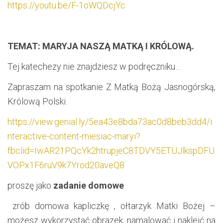
https://youtu.be/F-1oWQDcjYc
TEMAT: MARYJA NASZĄ MATKĄ I KRÓLOWĄ.
Tej katechezy nie znajdziesz w podręczniku…
Zapraszam na spotkanie Z Matką Bożą Jasnogórską,
Królową Polski.
https://view.genial.ly/5ea43e8bda73ac0d8beb3dd4/i
nteractive-content-miesiac-maryi?
fbclid=IwAR21PQcYk2htrupjeC8TDVY5ETUJlkspDFU
VOPx1F6ruV9k7Yrod20aveQ8
proszę jako
zadanie domowe
zrób domowa kapliczkę , ołtarzyk Matki Bożej –
możesz wykorzystać obrazek, namalować i nakleić na