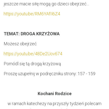
jeszcze macie siłę mogą go dzieci obejrzeć…
https://youtu.be/RM6YAfIl6Z4
TEMAT: DROGA KRZYŻOWA
Możesz obejrzeć:
https://youtu.be/48De2Uov674
Pomódl się tą drogą krzyżową
Proszę uzupełnij w podręczniku strony: 157 - 159
Kochani Rodzice
w ramach katechezy na przyszły tydzień polecam