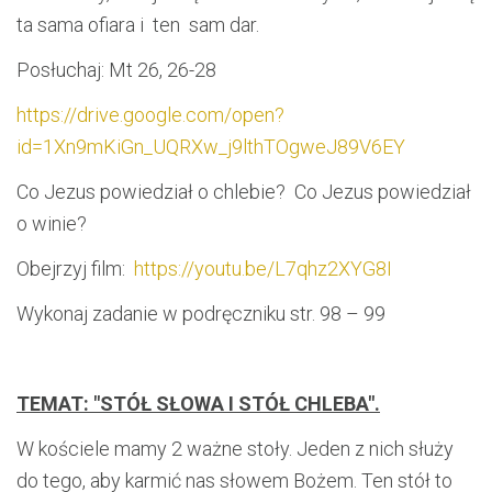
ta sama ofiara i ten sam dar.
Posłuchaj: Mt 26, 26-28
https://drive.google.com/open?
id=1Xn9mKiGn_UQRXw_j9lthTOgweJ89V6EY
Co Jezus powiedział o chlebie? Co Jezus powiedział
o winie?
Obejrzyj film:
https://youtu.be/L7qhz2XYG8I
Wykonaj zadanie w podręczniku str. 98 – 99
TEMAT: "STÓŁ SŁOWA I STÓŁ CHLEBA".
W kościele mamy 2 ważne stoły. Jeden z nich służy
do tego, aby karmić nas słowem Bożem. Ten stół to