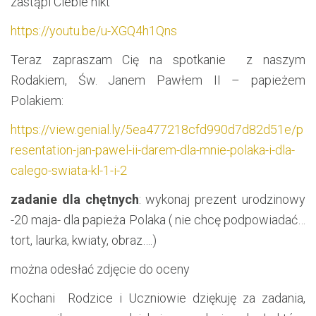
zastąpi Ciebie nikt”
https://youtu.be/u-XGQ4h1Qns
Teraz zapraszam Cię na spotkanie z naszym
Rodakiem, Św. Janem Pawłem II – papieżem
Polakiem:
https://view.genial.ly/5ea477218cfd990d7d82d51e/p
resentation-jan-pawel-ii-darem-dla-mnie-polaka-i-dla-
calego-swiata-kl-1-i-2
zadanie dla chętnych
: wykonaj prezent urodzinowy
-20 maja- dla papieża Polaka ( nie chcę podpowiadać…
tort, laurka, kwiaty, obraz….)
można odesłać zdjęcie do oceny
Kochani Rodzice i Uczniowie dziękuję za zadania,