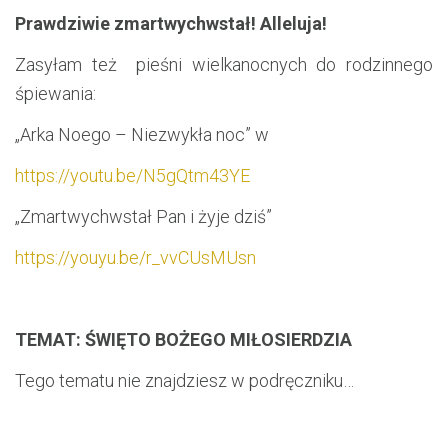
Prawdziwie zmartwychwstał! Alleluja!
Zasyłam też pieśni wielkanocnych do rodzinnego
śpiewania:
„Arka Noego – Niezwykła noc” w
https://youtu.be/N5gQtm43YE
„Zmartwychwstał Pan i żyje dziś”
https://youyu.be/r_vvCUsMUsn
TEMAT: ŚWIĘTO BOŻEGO MIŁOSIERDZIA
Tego tematu nie znajdziesz w podręczniku…