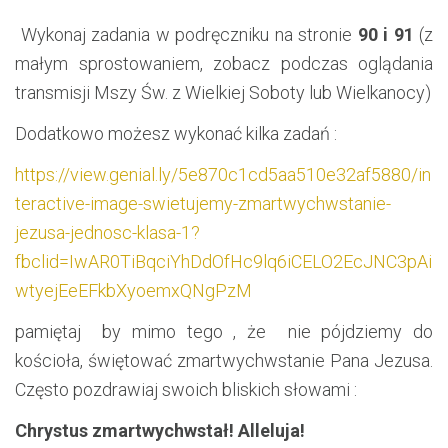
Wykonaj zadania w podręczniku na stronie
90 i 91
(z
małym sprostowaniem, zobacz podczas oglądania
transmisji Mszy Św. z Wielkiej Soboty lub Wielkanocy)
Dodatkowo możesz wykonać kilka zadań :
https://view.genial.ly/5e870c1cd5aa510e32af5880/in
teractive-image-swietujemy-zmartwychwstanie-
jezusa-jednosc-klasa-1?
fbclid=IwAR0TiBqciYhDdOfHc9lq6iCELO2EcJNC3pAi
wtyejEeEFkbXyoemxQNgPzM
pamiętaj by mimo tego , że nie pójdziemy do
kościoła, świętować zmartwychwstanie Pana Jezusa.
Często pozdrawiaj swoich bliskich słowami :
Chrystus zmartwychwstał! Alleluja!