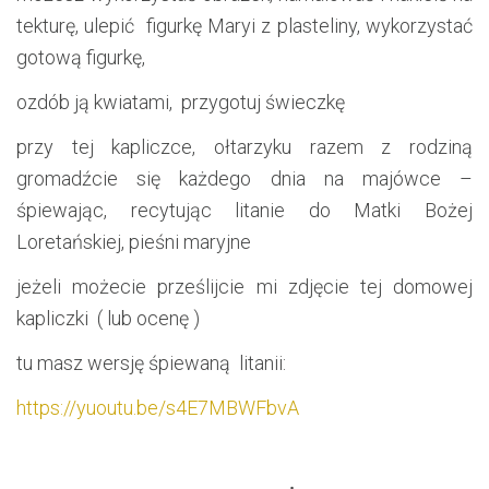
tekturę, ulepić figurkę Maryi z plasteliny, wykorzystać
gotową figurkę,
ozdób ją kwiatami, przygotuj świeczkę
przy tej kapliczce, ołtarzyku razem z rodziną
gromadźcie się każdego dnia na majówce –
śpiewając, recytując litanie do Matki Bożej
Loretańskiej, pieśni maryjne
jeżeli możecie prześlijcie mi zdjęcie tej domowej
kapliczki ( lub ocenę )
tu masz wersję śpiewaną litanii:
https://yuoutu.be/s4E7MBWFbvA