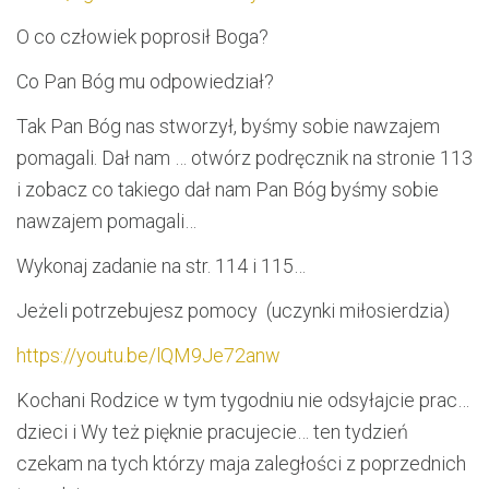
O co człowiek poprosił Boga?
Co Pan Bóg mu odpowiedział?
Tak Pan Bóg nas stworzył, byśmy sobie nawzajem
pomagali. Dał nam … otwórz podręcznik na stronie 113
i zobacz co takiego dał nam Pan Bóg byśmy sobie
nawzajem pomagali…
Wykonaj zadanie na str. 114 i 115…
Jeżeli potrzebujesz pomocy (uczynki miłosierdzia)
https://youtu.be/lQM9Je72anw
Kochani Rodzice w tym tygodniu nie odsyłajcie prac…
dzieci i Wy też pięknie pracujecie… ten tydzień
czekam na tych którzy maja zaległości z poprzednich