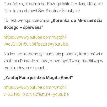
Pomódl się koronka do Bożego Miłosierdzia, którą też
Pan Jezus objawił Św. Siostrze Faustynie
Tu jest wersja śpiewana:
„Koronka do Miłosierdzia
Bożego – śpiewana”
https://www.youtube.com/watch?
v=ouSH0H5uiv8&feature=youtu.be
Na koniec katechezy naucz się piosenki, która mówi o
zaufaniu Panu Jezusowi, może być Twoją modlitwą w
tych trudnych czasach…
„Zaufaj Panu już dziś Magda Anioł”
https://www.youtube.com/watch?
v=X219S_0h5Ns&feature=youtu.be