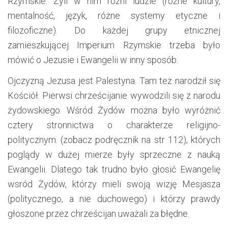
Rzymskie. Żyli w nim różni ludzie (różne kultury,
mentalność, język, różne systemy etyczne i
filozoficzne). Do każdej grupy etnicznej
zamieszkującej Imperium Rzymskie trzeba było
mówić o Jezusie i Ewangelii w inny sposób.
Ojczyzną Jezusa jest Palestyna. Tam też narodził się
Kościół. Pierwsi chrześcijanie wywodzili się z narodu
żydowskiego. Wśród Żydów można było wyróżnić
cztery stronnictwa o charakterze religijno-
politycznym. (zobacz podręcznik na str 112), których
poglądy w dużej mierze były sprzeczne z nauką
Ewangelii. Dlatego tak trudno było głosić Ewangelię
wsród Żydów, którzy mieli swoją wizję Mesjasza
(politycznego, a nie duchowego) i którzy prawdy
głoszone przez chrześcijan uważali za błędne.