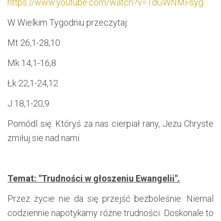
https://www.youtube.com/watch?v=1dGWNMi-syg
W Wielkim Tygodniu przeczytaj:
Mt 26,1-28,10
Mk 14,1-16,8
Łk 22,1-24,12
J 18,1-20,9
Pomódl się: Któryś za nas cierpiał rany, Jezu Chryste
zmiłuj sie nad nami.
Temat: "Trudności w głoszeniu Ewangelii".
Przez życie nie da się przejść bezboleśnie. Niemal
codziennie napotykamy różne trudności. Doskonale to