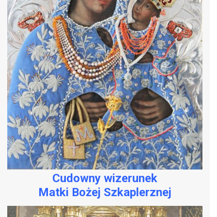
Cudowny wizerunek
Matki Bożej Szkaplerznej