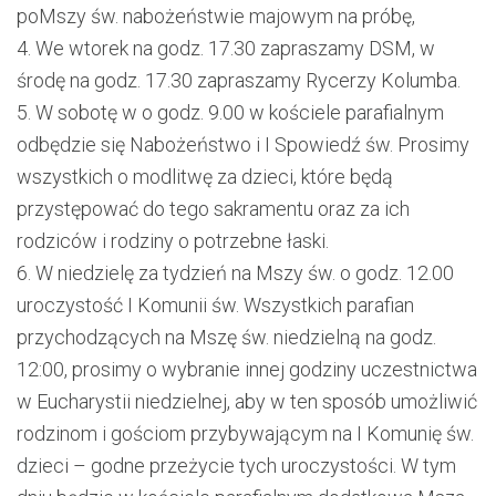
po
Msz
y
św.
nabożeństw
ie
majow
ym
na próbę
,
4.
W
e wt
orek
na godz. 17.30 zapraszamy
DSM
, w
środę
n
a godz. 1
7
.
3
0 zapraszamy
Rycerzy Kolumba.
5.
W
sobotę
w
o godz. 9.
0
0
w kościele parafialnym
odbędzie się
Nabożeństwo i
I Spowied
ź
św. Prosimy
wszystkich o modlitwę za dzieci, które będą
przystępować do tego sakramentu oraz za ich
rodziców i rodziny o potrzebne łaski.
6.
W niedzielę za tydzień na Mszy św. o godz. 12.00
uroczystość I Komunii św.
Wszystkich parafian
przychodzących na Mszę św. niedzielną na godz.
12:00, prosimy o wybranie innej godziny uczestnictwa
w Eucharystii niedzielnej, aby w ten sposób umożliwić
rodzinom i gościom przybywającym na I Komunię św.
dzieci – godne przeżycie tych uroczystości.
W
tym