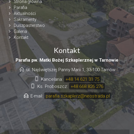
Strona główna
Parafia
Aktualności
Sakramenty
Duszpasterstwo
Galeria
Kontakt
Kontakt
Parafia pw. Matki Bożej Szkaplerznej w Tarnowie
ul. Najświętszej Panny Marii 1, 33-100 Tarnów
Kancelaria:
+48 14 621 31 75
Ks. Proboszcz:
+48 668 826 276
E-mail:
parafia.szkaplerz@neostrada.pl