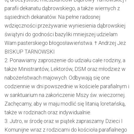
parafii dekanatu dąbrowskiego, a także wiernych z
sąsiednich dekanatów. Na pełne radosnej
wdzięczności przeżywanie wyn
iesienia dąbrowskiej
świątyni do godności bazyliki mniejszej udzielam
Wam pasterskiego błogosławieństwa.
† Andrzej Jeż
BISKUP TARNOWSKI
2.
Ponawiamy zaproszenie do udziału całe rodziny, a
także
Ministrantów, Lektorów
, DSM
oraz
m
łodzież w
nabożeństwach majowy
c
h. Odbywają się one
codziennie
w dni powszednie
w kościele parafialnym
i
w sanktuarium na zakończenie Mszy św. wieczornej
.
Zachęcamy, aby w maju modlić się litanią loretańską
,
także w rodzinach oraz indywidualnie.
3.
Jutro
, w środę oraz w piątek
zapraszamy
Dzieci I
Komunijne wraz z rodzicami
do kościoła parafialnego