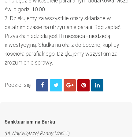
dniu będ
zie
w kościele parafialnym
dodatkowa Msza
św. o godz
. 10.00
.
7.
Dziękujemy za wszystkie ofiary składane w
ostatnim czasie na utrzymanie parafii. Bóg zapłać.
Przyszła niedziela jest II miesiąca
-
niedzielą
inwestycyjną.
Sładka na
ołarz do bocznej kaplicy
kościoła parafialnego.
Dziękujemy
wszystkim
za
zrozumienie sprawy.
Podziel się:
Sanktuarium na Burku
(ul. Najświętszej Panny Marii 1)