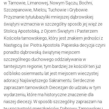
w Tarnowie, Limanowej, Nowym Sączu, Bochni,
Szczepanowie, Mielcu, Tuchowie i Grybowie.
Przyznanie tytułu
bazyliki mniejszej dąbrowskiej
świątyni wzmacnia w szczególny sposób jej więź ze
Stolicą Apostolską, z Ojcem Świętym i Pasterzem
Kościoła tarnowskiego, który jest znakiem jedności z
Następcą św. Piotra Apostoła. Papieska decyzja czyni
ponadto dąbrowską świątyni
ę miejscem
szczególnego duchowego oddziaływania w
tamtejszym regionie, tym bardziej że kościół ten już
od blisko osiemnastu lat jest miejscem wieczystej
adoracji Najświętszego Sakramentu. Serdecznie
zapraszam tarnowskich Diecezjan do udziału w tym
wy
darzeniu, które ma historyczne znaczenie dla
naszej diecezji. W sposób szczególny zapraszam na
tę uroczystość mieszkańców Dąbrowy Tarnowskiej i