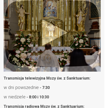
Transmisja telewizyjna Mszy św. z Sanktuarium:
w dni powszednie
- 7:30
w niedziele
- 8:00 i 10:30
Transmisja radiowa Mszy św. z Sanktuarium: