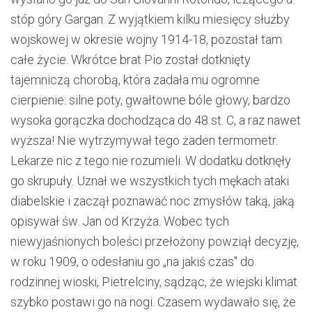
stóp góry Gargan. Z wyjątkiem kilku miesięcy służby
wojskowej w okresie wojny 1914-18, pozostał tam
całe życie. Wkrótce brat Pio został dotknięty
tajemniczą chorobą, która zadała mu ogromne
cierpienie: silne poty, gwałtowne bóle głowy, bardzo
wysoka gorączka dochodząca do 48 st. C, a raz nawet
wyższa! Nie wytrzymywał tego żaden termometr.
Lekarze nic z tego nie rozumieli. W dodatku dotknęły
go skrupuły. Uznał we wszystkich tych mękach ataki
diabelskie i zaczął poznawać noc zmysłów taką, jaką
opisywał św. Jan od Krzyża. Wobec tych
niewyjaśnionych boleści przełożony powziął decyzję,
w roku 1909, o odesłaniu go „na jakiś czas" do
rodzinnej wioski, Pietrelciny, sądząc, że wiejski klimat
szybko postawi go na nogi. Czasem wydawało się, że