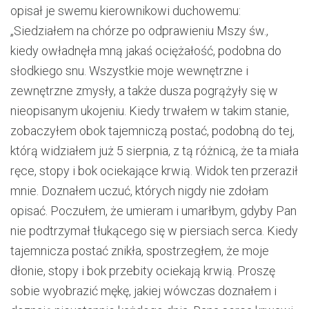
opisał je swemu kierownikowi duchowemu:
„Siedziałem na chórze po odprawieniu Mszy św.,
kiedy owładnęła mną jakaś ociężałość, podobna do
słodkiego snu. Wszystkie moje wewnętrzne i
zewnętrzne zmysły, a także dusza pogrążyły się w
nieopisanym ukojeniu. Kiedy trwałem w takim stanie,
zobaczyłem obok tajemniczą postać, podobną do tej,
którą widziałem już 5 sierpnia, z tą różnicą, że ta miała
ręce, stopy i bok ociekające krwią. Widok ten przeraził
mnie. Doznałem uczuć, których nigdy nie zdołam
opisać. Poczułem, że umieram i umarłbym, gdyby Pan
nie podtrzymał tłukącego się w piersiach serca. Kiedy
tajemnicza postać znikła, spostrzegłem, że moje
dłonie, stopy i bok przebity ociekają krwią. Proszę
sobie wyobrazić mękę, jakiej wówczas doznałem i