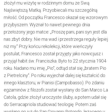
złożył mu wizytę w rodzinnym domu ze Swą
Najświętszą Matką. Przyobiecali mu szczególną
miłość. Od początku Francesco okazał się wzorowym
przybyszem. Wyznał to nawet pewnego dnia
przełożony jego matce: „Proszę pani, pani syn jest dla
nas zbyt dobry. Nie ma wad i przestrzega reguły lepiej
niż my." Przy końcu rekolekcji, które wieńczyły
postulat, Francesco został przyjęty jako nowicjusz i
przyjął habit św. Franciszka. Było to 22 stycznia 1904
roku. Nadano mu imię „Pio", odtąd stał się „bratem Pio
z Pietrelciny". Po roku wyjechał dalej się kształcić do
innego klasztoru, w Pianisi (Campobasso). Po zdaniu
egzaminów z filozofii został wysłany do San Marco La
Catola, gdzie złożył uroczyste śluby, a potem udał się
do Serracapriola studiować teologię. Potem zaś
wysłano go już do San Giovanni Rotondo, leżącego u