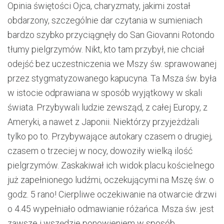
Opinia świętości Ojca, charyzmaty, jakimi został
obdarzony, szczególnie dar czytania w sumieniach
bardzo szybko przyciągnęły do San Giovanni Rotondo
tłumy pielgrzymów. Nikt, kto tam przybył, nie chciał
odejść bez uczestniczenia we Mszy św. sprawowanej
przez stygmatyzowanego kapucyna. Ta Msza św. była
w istocie odprawiana w sposób wyjątkowy w skali
świata. Przybywali ludzie zewsząd, z całej Europy, z
Ameryki, a nawet z Japonii. Niektórzy przyjeżdżali
tylko po to. Przybywające autokary czasem o drugiej,
czasem o trzeciej w nocy, dowoziły wielką ilość
pielgrzymów. Zaskakiwał ich widok placu kościelnego
już zapełnionego ludźmi, oczekującymi na Mszę św. o
godz. 5 rano! Cierpliwe oczekiwanie na otwarcie drzwi
o 4.45 wypełniało odmawianie różańca. Msza św. jest
zawsze i wszędzie ponowieniem w sposób