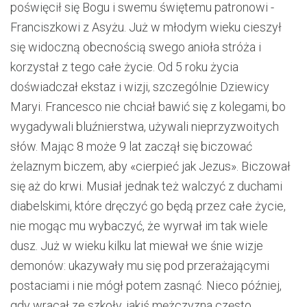
poświęcił się Bogu i swemu świętemu patronowi -
Franciszkowi z Asyżu. Już w młodym wieku cieszył
się widoczną obecnością swego anioła stróża i
korzystał z tego całe życie. Od 5 roku życia
doświadczał ekstaz i wizji, szczególnie Dziewicy
Maryi. Francesco nie chciał bawić się z kolegami, bo
wygadywali bluźnierstwa, używali nieprzyzwoitych
słów. Mając 8 może 9 lat zaczął się biczować
żelaznym biczem, aby «cierpieć jak Jezus». Biczował
się aż do krwi. Musiał jednak też walczyć z duchami
diabelskimi, które dręczyć go będą przez całe życie,
nie mogąc mu wybaczyć, że wyrwał im tak wiele
dusz. Już w wieku kilku lat miewał we śnie wizje
demonów: ukazywały mu się pod przerażającymi
postaciami i nie mógł potem zasnąć. Nieco później,
gdy wracał ze szkoły, jakiś mężczyzna często