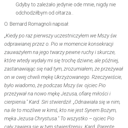
Gdyby to zależało jedynie ode mnie, nigdy nie
odchodziłbym od ołtarza...
O. Bernard Romagnoli napisał:
„Kiedy po raz pierwszy uczestniczyłem we Mszy św.
odprawianej przez o. Pio w momencie konsekracji
zauważyłem na jego twarzy pewne ruchy i skurcze,
które wtedy wydały mi się trochę dziwne, ale później,
zastanawiając się nad tym, zrozumiałem, że przeżywał
on w owej chwili mękę Ukrzyżowanego. Rzeczywiście,
było wiadomo, że podczas Mszy św. ojciec Pio
przeżywał na nowo mękę Jezusa, ofiarę miłości i
cierpienia." Kard. Siri stwierdził: „Odnawiała się w nim,
na ile to możliwe w kimś, kto nie jest Synem Bożym,
męka Jezusa Chrystusa." To wszystko – ojciec Pio
cały zawiera się w tym stwierdzeniu. Kard. Parente