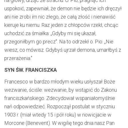
na głowy, drżąc ze strachu. O. Pio, pragnąc ich
uspokoić, zapewniał, że demon nie będzie ich dręczył
ani nie zrobi im nic złego, że całą złość i nienawiść
kieruje ku niemu. Raz jeden z chłopców rzekł, chcąc
uchodzić za śmiałka: „Gdyby mi się ukazał,
przegoniłbym go precz". Na to odrzekł o. Pio: „Nie
wiesz, co mówisz. Gdybyś ujrzał demona, umarłbyś z
przerażenia."
SYN ŚW. FRANCISZKA
Francesco w bardzo młodym wieku usłyszał Boże
wezwanie, ściśle: wezwanie, by wstąpić do Zakonu
franciszkańskiego. Zdecydował wspaniałomyślnie
nań odpowiedzieć. Rozpoczął postulat w styczniu
1903 r. (miał wtedy 15 i pół roku) w nowicjacie w
Morcone (Benevent). W wigilię tego dnia nasz Pan