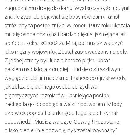
zagradzał mu drogę do domu. Wystarczyło, że uczynił
znak krzyża lub pojawiał się bosy rówieśnik - anioł
stróż, aby ta postać znikła. W końcu 1902 roku ukazała
mu się osoba dostojna i bardzo piękna, jaśniejąca jak
słońce i rzekła: «Chodź za Mną, bo musisz walczyć
jako mężny wojownik». Został zaprowadzony na pole.
Z jednej strony byli ludzie bardzo piękni, ubrani
całkiem na biało, a z drugiej – ludzie o straszliwym
wyglądzie, ubrani na czarno. Francesco ujrzał wtedy,
jak zbliża się do niego osoba obrzydliwa
gigantycznych rozmiarów. Jaśniejąca postać
zachęciła go do podjęcia walki z potworem. Młody
człowiek poprosił o uniknięcie tego, ale otrzymał
odpowiedź: „Musisz walczyć. Odwagi! Pozostanę
blisko ciebie i nie pozwolę, byś został pokonany."