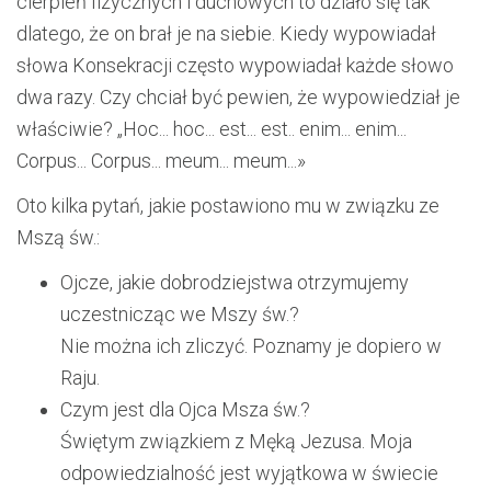
cierpień fizycznych i duchowych to działo się tak
dlatego, że on brał je na siebie. Kiedy wypowiadał
słowa Konsekracji często wypowiadał każde słowo
dwa razy. Czy chciał być pewien, że wypowiedział je
właściwie? „Hoc... hoc... est... est.. enim... enim...
Corpus... Corpus... meum... meum...»
Oto kilka pytań, jakie postawiono mu w związku ze
Mszą św.:
Ojcze, jakie dobrodziejstwa otrzymujemy
uczestnicząc we Mszy św.?
Nie można ich zliczyć. Poznamy je dopiero w
Raju.
Czym jest dla Ojca Msza św.?
Świętym związkiem z Męką Jezusa. Moja
odpowiedzialność jest wyjątkowa w świecie