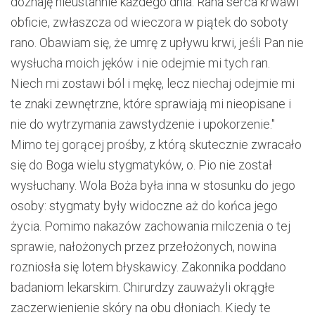
doznaję nieustannie każdego dnia. Rana serca krwawi
obficie, zwłaszcza od wieczora w piątek do soboty
rano. Obawiam się, że umrę z upływu krwi, jeśli Pan nie
wysłucha moich jęków i nie odejmie mi tych ran.
Niech mi zostawi ból i mękę, lecz niechaj odejmie mi
te znaki zewnętrzne, które sprawiają mi nieopisane i
nie do wytrzymania zawstydzenie i upokorzenie."
Mimo tej gorącej prośby, z którą skutecznie zwracało
się do Boga wielu stygmatyków, o. Pio nie został
wysłuchany. Wola Boża była inna w stosunku do jego
osoby: stygmaty były widoczne aż do końca jego
życia. Pomimo nakazów zachowania milczenia o tej
sprawie, nałożonych przez przełożonych, nowina
rozniosła się lotem błyskawicy. Zakonnika poddano
badaniom lekarskim. Chirurdzy zauważyli okrągłe
zaczerwienienie skóry na obu dłoniach. Kiedy te