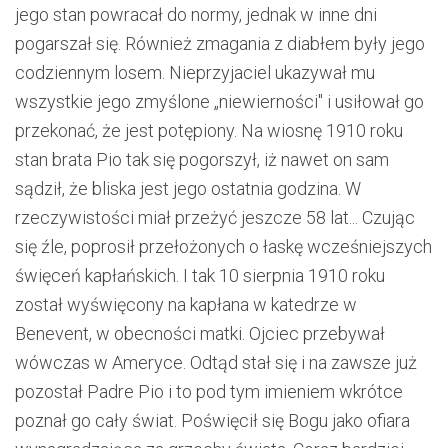
jego stan powracał do normy, jednak w inne dni
pogarszał się. Również zmagania z diabłem były jego
codziennym losem. Nieprzyjaciel ukazywał mu
wszystkie jego zmyślone „niewierności" i usiłował go
przekonać, że jest potępiony. Na wiosnę 1910 roku
stan brata Pio tak się pogorszył, iż nawet on sam
sądził, że bliska jest jego ostatnia godzina. W
rzeczywistości miał przeżyć jeszcze 58 lat... Czując
się źle, poprosił przełożonych o łaskę wcześniejszych
święceń kapłańskich. I tak 10 sierpnia 1910 roku
został wyświęcony na kapłana w katedrze w
Benevent, w obecności matki. Ojciec przebywał
wówczas w Ameryce. Odtąd stał się i na zawsze już
pozostał Padre Pio i to pod tym imieniem wkrótce
poznał go cały świat. Poświęcił się Bogu jako ofiara