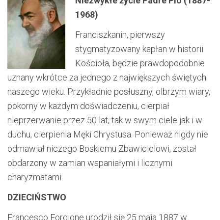
Niezwykłe życie Padre Pio (1887-
1968)
Franciszkanin, pierwszy
stygmatyzowany kapłan w historii
Kościoła, będzie prawdopodobnie
uznany wkrótce za jednego z największych świętych
naszego wieku. Przykładnie posłuszny, olbrzym wiary,
pokorny w każdym doświadczeniu, cierpiał
nieprzerwanie przez 50 lat, tak w swym ciele jak i w
duchu, cierpienia Męki Chrystusa. Ponieważ nigdy nie
odmawiał niczego Boskiemu Zbawicielowi, został
obdarzony w zamian wspaniałymi i licznymi
charyzmatami.
DZIECIŃSTWO
Francesco Forgione urodził się 25 maja 1887 w