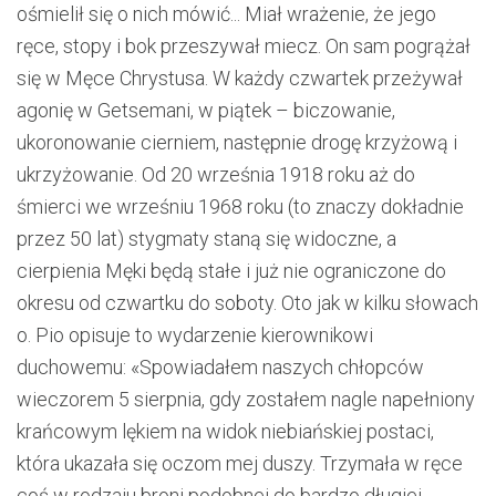
ośmielił się o nich mówić... Miał wrażenie, że jego
ręce, stopy i bok przeszywał miecz. On sam pogrążał
się w Męce Chrystusa. W każdy czwartek przeżywał
agonię w Getsemani, w piątek – biczowanie,
ukoronowanie cierniem, następnie drogę krzyżową i
ukrzyżowanie. Od 20 września 1918 roku aż do
śmierci we wrześniu 1968 roku (to znaczy dokładnie
przez 50 lat) stygmaty staną się widoczne, a
cierpienia Męki będą stałe i już nie ograniczone do
okresu od czwartku do soboty. Oto jak w kilku słowach
o. Pio opisuje to wydarzenie kierownikowi
duchowemu: «Spowiadałem naszych chłopców
wieczorem 5 sierpnia, gdy zostałem nagle napełniony
krańcowym lękiem na widok niebiańskiej postaci,
która ukazała się oczom mej duszy. Trzymała w ręce
coś w rodzaju broni podobnej do bardzo długiej