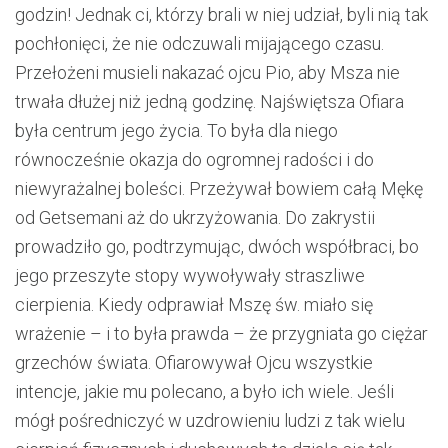
godzin! Jednak ci, którzy brali w niej udział, byli nią tak
pochłonięci, że nie odczuwali mijającego czasu.
Przełożeni musieli nakazać ojcu Pio, aby Msza nie
trwała dłużej niż jedną godzinę. Najświętsza Ofiara
była centrum jego życia. To była dla niego
równocześnie okazja do ogromnej radości i do
niewyrażalnej boleści. Przeżywał bowiem całą Mękę
od Getsemani aż do ukrzyżowania. Do zakrystii
prowadziło go, podtrzymując, dwóch współbraci, bo
jego przeszyte stopy wywoływały straszliwe
cierpienia. Kiedy odprawiał Mszę św. miało się
wrażenie – i to była prawda – że przygniata go ciężar
grzechów świata. Ofiarowywał Ojcu wszystkie
intencje, jakie mu polecano, a było ich wiele. Jeśli
mógł pośredniczyć w uzdrowieniu ludzi z tak wielu