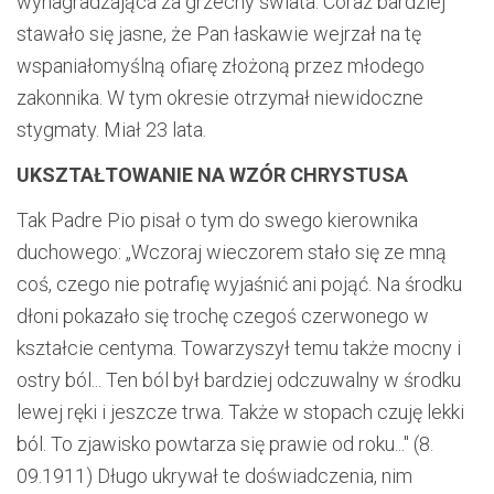
wynagradzająca za grzechy świata. Coraz bardziej
stawało się jasne, że Pan łaskawie wejrzał na tę
wspaniałomyślną ofiarę złożoną przez młodego
zakonnika. W tym okresie otrzymał niewidoczne
stygmaty. Miał 23 lata.
UKSZTAŁTOWANIE NA WZÓR CHRYSTUSA
Tak Padre Pio pisał o tym do swego kierownika
duchowego: „Wczoraj wieczorem stało się ze mną
coś, czego nie potrafię wyjaśnić ani pojąć. Na środku
dłoni pokazało się trochę czegoś czerwonego w
kształcie centyma. Towarzyszył temu także mocny i
ostry ból... Ten ból był bardziej odczuwalny w środku
lewej ręki i jeszcze trwa. Także w stopach czuję lekki
ból. To zjawisko powtarza się prawie od roku..." (8.
09.1911) Długo ukrywał te doświadczenia, nim