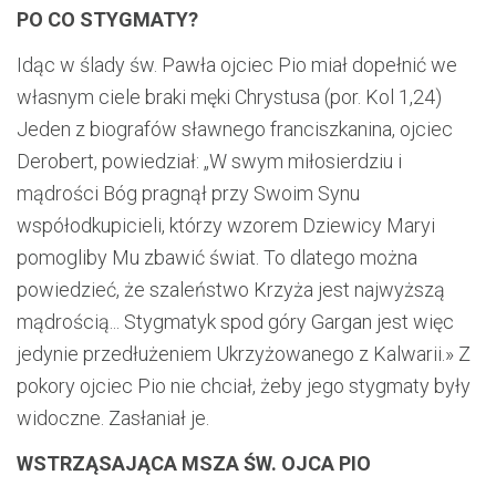
PO CO STYGMATY?
Idąc w ślady św. Pawła ojciec Pio miał dopełnić we
własnym ciele braki męki Chrystusa (por. Kol 1,24)
Jeden z biografów sławnego franciszkanina, ojciec
Derobert, powiedział: „W swym miłosierdziu i
mądrości Bóg pragnął przy Swoim Synu
współodkupicieli, którzy wzorem Dziewicy Maryi
pomogliby Mu zbawić świat. To dlatego można
powiedzieć, że szaleństwo Krzyża jest najwyższą
mądrością... Stygmatyk spod góry Gargan jest więc
jedynie przedłużeniem Ukrzyżowanego z Kalwarii.» Z
pokory ojciec Pio nie chciał, żeby jego stygmaty były
widoczne. Zasłaniał je.
WSTRZĄSAJĄCA MSZA ŚW. OJCA PIO