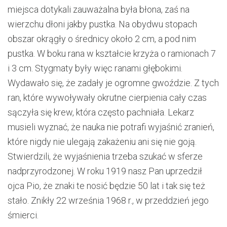
miejsca dotykali zauważalna była błona, zaś na
wierzchu dłoni jakby pustka. Na obydwu stopach
obszar okrągły o średnicy około 2 cm, a pod nim
pustka. W boku rana w kształcie krzyża o ramionach 7
i 3 cm. Stygmaty były więc ranami głębokimi.
Wydawało się, że zadały je ogromne gwoździe. Z tych
ran, które wywoływały okrutne cierpienia cały czas
sączyła się krew, która często pachniała. Lekarz
musieli wyznać, że nauka nie potrafi wyjaśnić zranień,
które nigdy nie ulegają zakażeniu ani się nie goją.
Stwierdzili, że wyjaśnienia trzeba szukać w sferze
nadprzyrodzonej. W roku 1919 nasz Pan uprzedził
ojca Pio, że znaki te nosić będzie 50 lat i tak się też
stało. Znikły 22 września 1968 r., w przeddzień jego
śmierci.