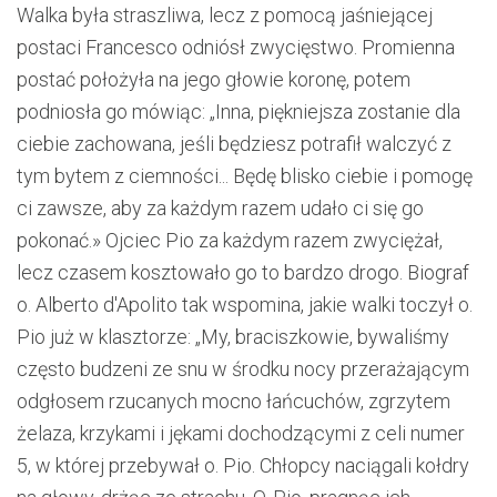
Walka była straszliwa, lecz z pomocą jaśniejącej
postaci Francesco odniósł zwycięstwo. Promienna
postać położyła na jego głowie koronę, potem
podniosła go mówiąc: „Inna, piękniejsza zostanie dla
ciebie zachowana, jeśli będziesz potrafił walczyć z
tym bytem z ciemności... Będę blisko ciebie i pomogę
ci zawsze, aby za każdym razem udało ci się go
pokonać.» Ojciec Pio za każdym razem zwyciężał,
lecz czasem kosztowało go to bardzo drogo. Biograf
o. Alberto d'Apolito tak wspomina, jakie walki toczył o.
Pio już w klasztorze: „My, braciszkowie, bywaliśmy
często budzeni ze snu w środku nocy przerażającym
odgłosem rzucanych mocno łańcuchów, zgrzytem
żelaza, krzykami i jękami dochodzącymi z celi numer
5, w której przebywał o. Pio. Chłopcy naciągali kołdry