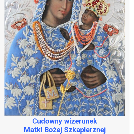
Cudowny wizerunek
Matki Bożej Szkaplerznej