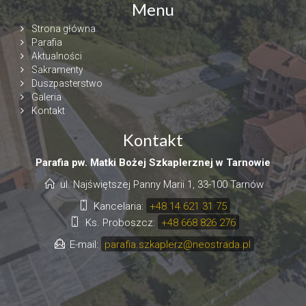
Menu
Strona główna
Parafia
Aktualności
Sakramenty
Duszpasterstwo
Galeria
Kontakt
Kontakt
Parafia pw. Matki Bożej Szkaplerznej w Tarnowie
ul. Najświętszej Panny Marii 1, 33-100 Tarnów
Kancelaria:
+48 14 621 31 75
Ks. Proboszcz:
+48 668 826 276
E-mail:
parafia.szkaplerz@neostrada.pl