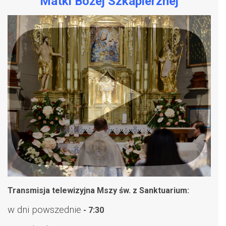
Matki Bożej Szkaplerznej
Transmisja telewizyjna Mszy św. z Sanktuarium:
w dni powszednie
- 7:30