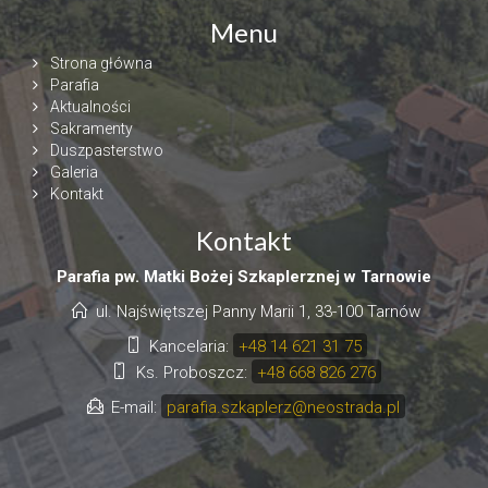
Menu
Strona główna
Parafia
Aktualności
Sakramenty
Duszpasterstwo
Galeria
Kontakt
Kontakt
Parafia pw. Matki Bożej Szkaplerznej w Tarnowie
ul. Najświętszej Panny Marii 1, 33-100 Tarnów
Kancelaria:
+48 14 621 31 75
Ks. Proboszcz:
+48 668 826 276
E-mail:
parafia.szkaplerz@neostrada.pl