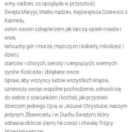
winy, nadziei, co spogląda w przyszłość.
Święta Maryjo, Matko nadziei, Najświętsza Dziewico z
Karmelu,
osłoń swoim szkaplerzem jak tarczą opieki miasta i
wsie,
łańcuchy gór i morze, mężczyzn i kobiety, młodzież i
dzieci,
starców i chorych, sieroty i cierpiących, wiernych
synów Kościoła i zbłąkane owce.
Spraw, aby wszyscy ludzie wszystkich krajów,
uznawszy swoje wspólne pochodzenie, odnosili się
do siebie z szacunkiem i kochali, jak przystało
dzieciom jednego Ojca, w Jezusie Chrystusie, naszym
jedynym Zbawicielu, i w Duchu Świętym, który
odnawia oblicze ziemi, na cześć i chwałę Trójcy
Przenajświętszej.