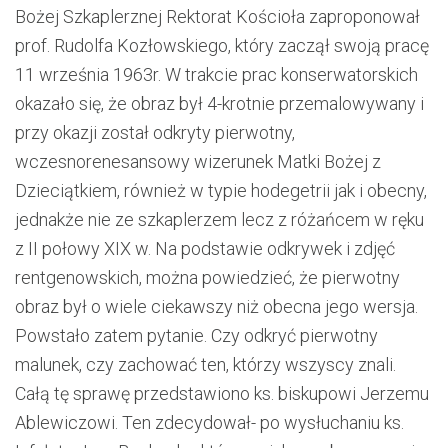
Bożej Szkaplerznej Rektorat Kościoła zaproponował
prof. Rudolfa Kozłowskiego, który zaczął swoją pracę
11 września 1963r. W trakcie prac konserwatorskich
okazało się, że obraz był 4-krotnie przemalowywany i
przy okazji został odkryty pierwotny,
wczesnorenesansowy wizerunek Matki Bożej z
Dzieciątkiem, również w typie hodegetrii jak i obecny,
jednakże nie ze szkaplerzem lecz z różańcem w ręku
z II połowy XIX w. Na podstawie odkrywek i zdjęć
rentgenowskich, można powiedzieć, że pierwotny
obraz był o wiele ciekawszy niż obecna jego wersja.
Powstało zatem pytanie. Czy odkryć pierwotny
malunek, czy zachować ten, którzy wszyscy znali.
Całą tę sprawę przedstawiono ks. biskupowi Jerzemu
Ablewiczowi. Ten zdecydował- po wysłuchaniu ks.