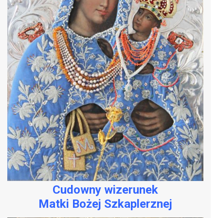
Cudowny wizerunek
Matki Bożej Szkaplerznej