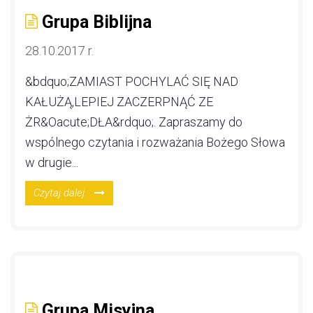
Grupa Biblijna
28.10.2017 r.
&bdquo;ZAMIAST POCHYLAĆ SIĘ NAD
KAŁUŻĄ,LEPIEJ ZACZERPNĄĆ ZE
ŻR&Oacute;DŁA&rdquo;. Zapraszamy do
wspólnego czytania i rozważania Bożego Słowa
w drugie...
Czytaj dalej
Grupa Misyjna