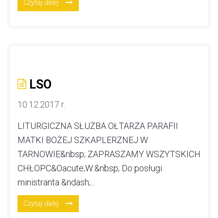
Czytaj dalej
LSO
10.12.2017 r.
LITURGICZNA SŁUŻBA OŁTARZA PARAFII
MATKI BOŻEJ SZKAPLERZNEJ W
TARNOWIE&nbsp; ZAPRASZAMY WSZYTSKICH
CHŁOPC&Oacute;W:&nbsp; Do posługi
ministranta &ndash;...
Czytaj dalej