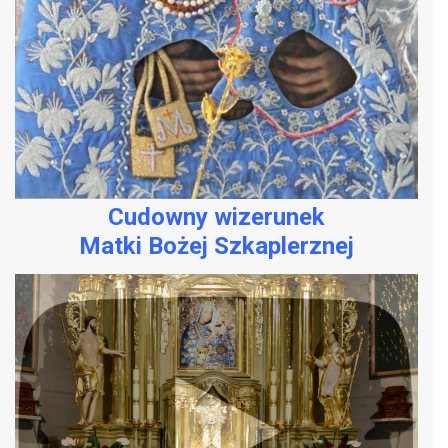
Cudowny wizerunek
Matki Bożej Szkaplerznej